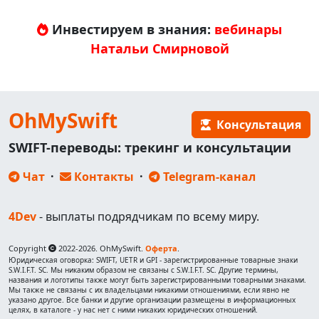
Инвестируем в знания:
вебинары
Натальи Смирновой
OhMySwift
Консультация
SWIFT-переводы: трекинг и консультации
Чат
·
Контакты
·
Telegram-канал
4Dev
- выплаты подрядчикам по всему миру.
Copyright
2022-2026. OhMySwift.
Оферта
.
Юридическая оговорка: SWIFT, UETR и GPI - зарегистрированные товарные знаки
S.W.I.F.T. SC. Мы никаким образом не связаны с S.W.I.F.T. SC. Другие термины,
названия и логотипы также могут быть зарегистрированными товарными знаками.
Мы также не связаны с их владельцами никакими отношениями, если явно не
указано другое. Все банки и другие организации размещены в информационных
целях, в каталоге - у нас нет с ними никаких юридических отношений.