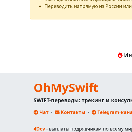
Переводить напрямую из России или
Ин
OhMySwift
SWIFT-переводы: трекинг и консу
Чат
·
Контакты
·
Telegram-кан
4Dev
- выплаты подрядчикам по всему ми