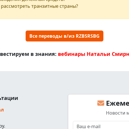
 рассмотреть транзитные страны?
Все переводы в/из RZBSRSBG
вестируем в знания:
вебинары Натальи Смир
льтации
Ежеме
ал
Новости 
ру.