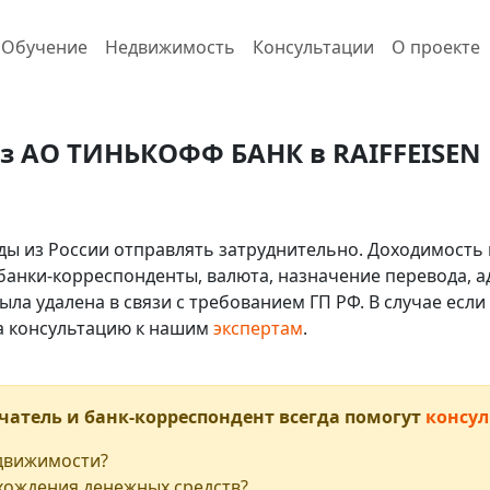
Обучение
Недвижимость
Консультации
О проекте
з АО ТИНЬКОФФ БАНК в RAIFFEISEN 
ды из России отправлять затруднительно. Доходимость 
 банки-корреспонденты, валюта, назначение перевода, ад
ыла удалена в связи с требованием ГП РФ. В случае ес
на консультацию к нашим
экспертам
.
чатель и банк-корреспондент всегда помогут
консул
едвижимости?
хождения денежных средств?