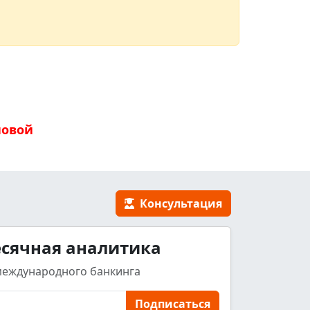
новой
Консультация
сячная аналитика
международного банкинга
Подписаться