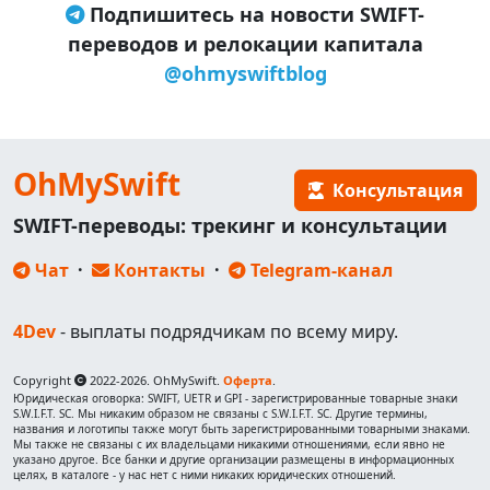
Подпишитесь на новости SWIFT-
переводов и релокации капитала
@ohmyswiftblog
OhMySwift
Консультация
SWIFT-переводы: трекинг и консультации
Чат
·
Контакты
·
Telegram-канал
4Dev
- выплаты подрядчикам по всему миру.
Copyright
2022-2026. OhMySwift.
Оферта
.
Юридическая оговорка: SWIFT, UETR и GPI - зарегистрированные товарные знаки
S.W.I.F.T. SC. Мы никаким образом не связаны с S.W.I.F.T. SC. Другие термины,
названия и логотипы также могут быть зарегистрированными товарными знаками.
Мы также не связаны с их владельцами никакими отношениями, если явно не
указано другое. Все банки и другие организации размещены в информационных
целях, в каталоге - у нас нет с ними никаких юридических отношений.