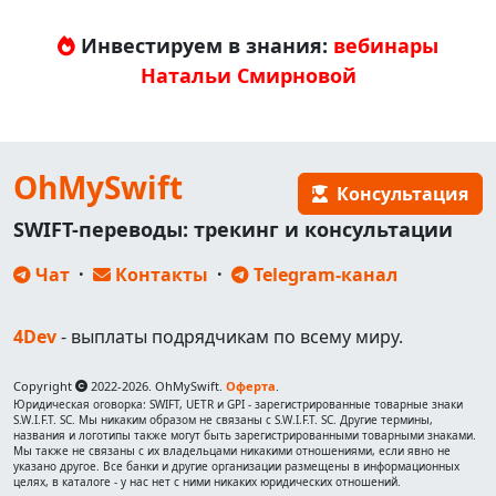
Инвестируем в знания:
вебинары
Натальи Смирновой
OhMySwift
Консультация
SWIFT-переводы: трекинг и консультации
Чат
·
Контакты
·
Telegram-канал
4Dev
- выплаты подрядчикам по всему миру.
Copyright
2022-2026. OhMySwift.
Оферта
.
Юридическая оговорка: SWIFT, UETR и GPI - зарегистрированные товарные знаки
S.W.I.F.T. SC. Мы никаким образом не связаны с S.W.I.F.T. SC. Другие термины,
названия и логотипы также могут быть зарегистрированными товарными знаками.
Мы также не связаны с их владельцами никакими отношениями, если явно не
указано другое. Все банки и другие организации размещены в информационных
целях, в каталоге - у нас нет с ними никаких юридических отношений.