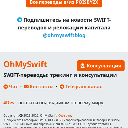
Все переводы в/из POISBY2X
Подпишитесь на новости SWIFT-
переводов и релокации капитала
@ohmyswiftblog
OhMySwift
Консультация
SWIFT-переводы: трекинг и консультации
Чат
·
Контакты
·
Telegram-канал
4Dev
- выплаты подрядчикам по всему миру.
Copyright
2022-2026. OhMySwift.
Оферта
.
Юридическая оговорка: SWIFT, UETR и GPI - зарегистрированные товарные знаки
S.W.I.F.T. SC. Мы никаким образом не связаны с S.W.I.F.T. SC. Другие термины,