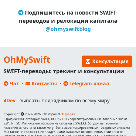
Подпишитесь на новости SWIFT-
переводов и релокации капитала
@ohmyswiftblog
OhMySwift
Консультация
SWIFT-переводы: трекинг и консультации
Чат
·
Контакты
·
Telegram-канал
4Dev
- выплаты подрядчикам по всему миру.
Copyright
2022-2026. OhMySwift.
Оферта
.
Юридическая оговорка: SWIFT, UETR и GPI - зарегистрированные товарные знаки
S.W.I.F.T. SC. Мы никаким образом не связаны с S.W.I.F.T. SC. Другие термины,
названия и логотипы также могут быть зарегистрированными товарными знаками.
Мы также не связаны с их владельцами никакими отношениями, если явно не