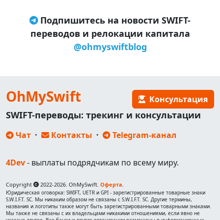
Подпишитесь на новости SWIFT-
переводов и релокации капитала
@ohmyswiftblog
OhMySwift
Консультация
SWIFT-переводы: трекинг и консультации
Чат
·
Контакты
·
Telegram-канал
4Dev
- выплаты подрядчикам по всему миру.
Copyright
2022-2026. OhMySwift.
Оферта
.
Юридическая оговорка: SWIFT, UETR и GPI - зарегистрированные товарные знаки
S.W.I.F.T. SC. Мы никаким образом не связаны с S.W.I.F.T. SC. Другие термины,
названия и логотипы также могут быть зарегистрированными товарными знаками.
Мы также не связаны с их владельцами никакими отношениями, если явно не