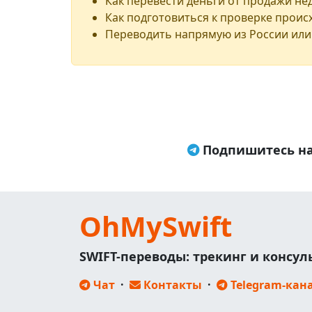
Как перевести деньги от продажи н
Как подготовиться к проверке проис
Переводить напрямую из России или
Подпишитесь на
OhMySwift
SWIFT-переводы: трекинг и консу
Чат
·
Контакты
·
Telegram-кан