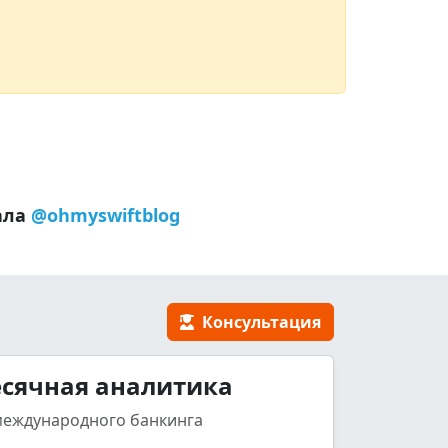
ала
@ohmyswiftblog
Консультация
сячная аналитика
международного банкинга