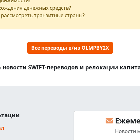
едвижимости?
хождения денежных средств?
 рассмотреть транзитные страны?
Все переводы в/из OLMPBY2X
 новости SWIFT-переводов и релокации капит
льтации
Ежеме
ал
Новости 