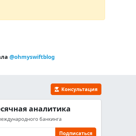
ала
@ohmyswiftblog
Консультация
сячная аналитика
международного банкинга
Подписаться