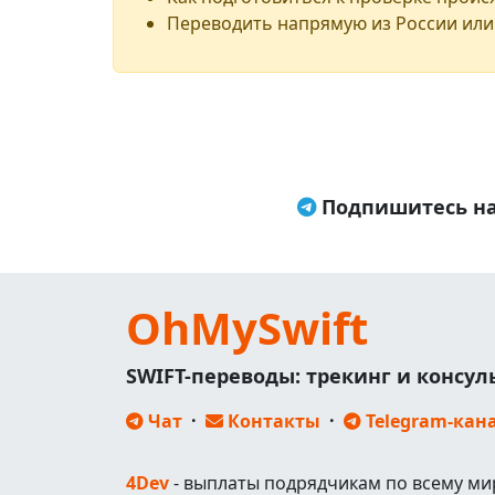
Переводить напрямую из России или
Подпишитесь на
OhMySwift
SWIFT-переводы: трекинг и консу
Чат
·
Контакты
·
Telegram-кан
4Dev
- выплаты подрядчикам по всему ми