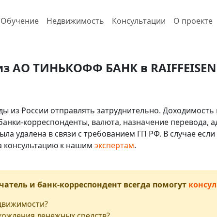
Обучение
Недвижимость
Консультации
О проекте
из АО ТИНЬКОФФ БАНК в RAIFFEISEN 
ды из России отправлять затруднительно. Доходимость 
 банки-корреспонденты, валюта, назначение перевода, ад
ыла удалена в связи с требованием ГП РФ. В случае ес
на консультацию к нашим
экспертам
.
чатель и банк-корреспондент всегда помогут
консул
едвижимости?
хождения денежных средств?