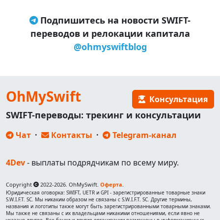
Подпишитесь на новости SWIFT-
переводов и релокации капитала
@ohmyswiftblog
OhMySwift
Консультация
SWIFT-переводы: трекинг и консультации
Чат
·
Контакты
·
Telegram-канал
4Dev
- выплаты подрядчикам по всему миру.
Copyright
2022-2026. OhMySwift.
Оферта
.
Юридическая оговорка: SWIFT, UETR и GPI - зарегистрированные товарные знаки
S.W.I.F.T. SC. Мы никаким образом не связаны с S.W.I.F.T. SC. Другие термины,
названия и логотипы также могут быть зарегистрированными товарными знаками.
Мы также не связаны с их владельцами никакими отношениями, если явно не