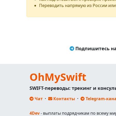
Переводить напрямую из России или
Подпишитесь на
OhMySwift
SWIFT-переводы: трекинг и консу
Чат
·
Контакты
·
Telegram-кан
4Dev
- выплаты подрядчикам по всему ми