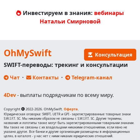
Инвестируем в знания:
вебинары
Натальи Смирновой
OhMySwift
Консультация
SWIFT-переводы: трекинг и консультации
Чат
·
Контакты
·
Telegram-канал
4Dev
- выплаты подрядчикам по всему миру.
Copyright
2022-2026. OhMySwift.
Оферта
.
Юридическая оговорка: SWIFT, UETR и GPI - зарегистрированные товарные знаки
S.W.I.F.T. SC. Мы никаким образом не связаны с S.W.I.F.T. SC. Другие термины,
названия и логотипы также могут быть зарегистрированными товарными знаками.
Мы также не связаны с их владельцами никакими отношениями, если явно не
указано другое. Все банки и другие организации размещены в информационных
целях, в каталоге - у нас нет с ними никаких юридических отношений.