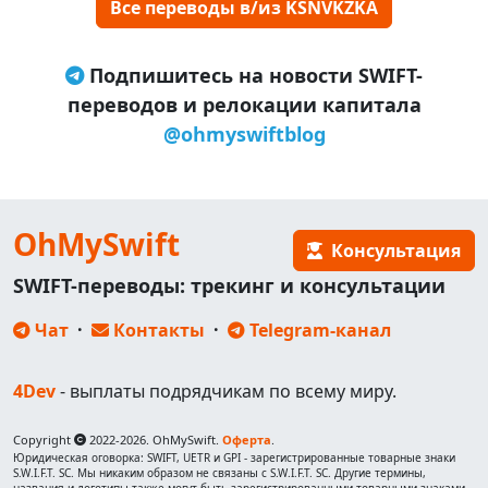
Все переводы в/из KSNVKZKA
Подпишитесь на новости SWIFT-
переводов и релокации капитала
@ohmyswiftblog
OhMySwift
Консультация
SWIFT-переводы: трекинг и консультации
Чат
·
Контакты
·
Telegram-канал
4Dev
- выплаты подрядчикам по всему миру.
Copyright
2022-2026. OhMySwift.
Оферта
.
Юридическая оговорка: SWIFT, UETR и GPI - зарегистрированные товарные знаки
S.W.I.F.T. SC. Мы никаким образом не связаны с S.W.I.F.T. SC. Другие термины,