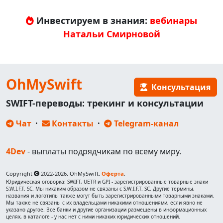
Инвестируем в знания:
вебинары
Натальи Смирновой
OhMySwift
Консультация
SWIFT-переводы: трекинг и консультации
Чат
·
Контакты
·
Telegram-канал
4Dev
- выплаты подрядчикам по всему миру.
Copyright
2022-2026. OhMySwift.
Оферта
.
Юридическая оговорка: SWIFT, UETR и GPI - зарегистрированные товарные знаки
S.W.I.F.T. SC. Мы никаким образом не связаны с S.W.I.F.T. SC. Другие термины,
названия и логотипы также могут быть зарегистрированными товарными знаками.
Мы также не связаны с их владельцами никакими отношениями, если явно не
указано другое. Все банки и другие организации размещены в информационных
целях, в каталоге - у нас нет с ними никаких юридических отношений.