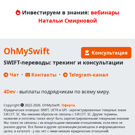
Инвестируем в знания:
вебинары
Натальи Смирновой
OhMySwift
Консультация
SWIFT-переводы: трекинг и консультации
Чат
·
Контакты
·
Telegram-канал
4Dev
- выплаты подрядчикам по всему миру.
Copyright
2022-2026. OhMySwift.
Оферта
.
Юридическая оговорка: SWIFT, UETR и GPI - зарегистрированные товарные знаки
S.W.I.F.T. SC. Мы никаким образом не связаны с S.W.I.F.T. SC. Другие термины,
названия и логотипы также могут быть зарегистрированными товарными знаками.
Мы также не связаны с их владельцами никакими отношениями, если явно не
указано другое. Все банки и другие организации размещены в информационных
целях, в каталоге - у нас нет с ними никаких юридических отношений.