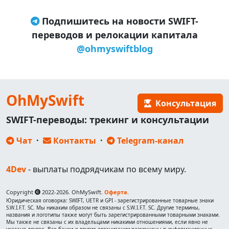
Подпишитесь на новости SWIFT-
переводов и релокации капитала
@ohmyswiftblog
OhMySwift
Консультация
SWIFT-переводы: трекинг и консультации
Чат
·
Контакты
·
Telegram-канал
4Dev
- выплаты подрядчикам по всему миру.
Copyright
2022-2026. OhMySwift.
Оферта
.
Юридическая оговорка: SWIFT, UETR и GPI - зарегистрированные товарные знаки
S.W.I.F.T. SC. Мы никаким образом не связаны с S.W.I.F.T. SC. Другие термины,
названия и логотипы также могут быть зарегистрированными товарными знаками.
Мы также не связаны с их владельцами никакими отношениями, если явно не