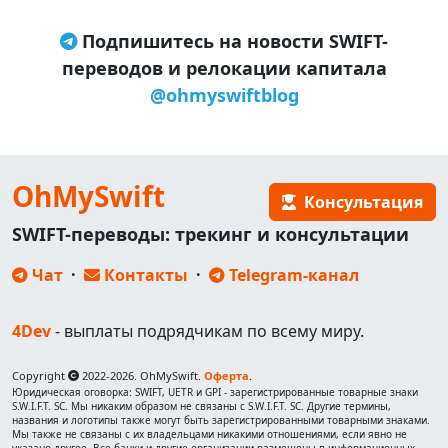
Подпишитесь на новости SWIFT-
переводов и релокации капитала
@ohmyswiftblog
OhMySwift
Консультация
SWIFT-переводы: трекинг и консультации
Чат
·
Контакты
·
Telegram-канал
4Dev
- выплаты подрядчикам по всему миру.
Copyright
2022-2026. OhMySwift.
Оферта
.
Юридическая оговорка: SWIFT, UETR и GPI - зарегистрированные товарные знаки
S.W.I.F.T. SC. Мы никаким образом не связаны с S.W.I.F.T. SC. Другие термины,
названия и логотипы также могут быть зарегистрированными товарными знаками.
Мы также не связаны с их владельцами никакими отношениями, если явно не