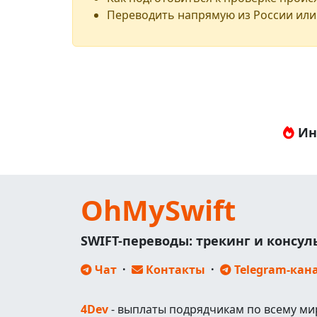
Переводить напрямую из России или
Ин
OhMySwift
SWIFT-переводы: трекинг и консу
Чат
·
Контакты
·
Telegram-кан
4Dev
- выплаты подрядчикам по всему ми