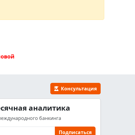
новой
Консультация
сячная аналитика
международного банкинга
Подписаться