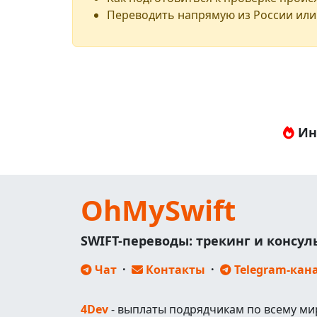
Переводить напрямую из России или
Ин
OhMySwift
SWIFT-переводы: трекинг и консу
Чат
·
Контакты
·
Telegram-кан
4Dev
- выплаты подрядчикам по всему ми