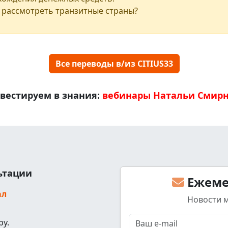
 рассмотреть транзитные страны?
Все переводы в/из CITIUS33
вестируем в знания:
вебинары Натальи Смир
льтации
Ежеме
ал
Новости 
ру.