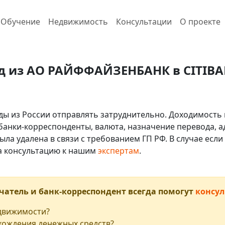
Обучение
Недвижимость
Консультации
О проекте
д из АО РАЙФФАЙЗЕНБАНК в CITIBAN
ды из России отправлять затруднительно. Доходимость 
 банки-корреспонденты, валюта, назначение перевода, ад
ыла удалена в связи с требованием ГП РФ. В случае ес
на консультацию к нашим
экспертам
.
чатель и банк-корреспондент всегда помогут
консул
едвижимости?
хождения денежных средств?