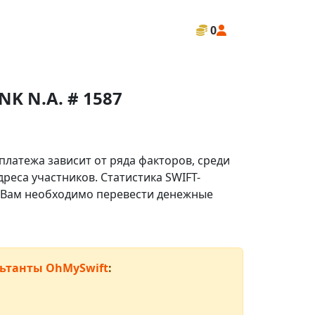
0
K N.A. # 1587
платежа зависит от ряда факторов, среди
реса участников. Статистика SWIFT-
ли Вам необходимо перевести денежные
ьтанты OhMySwift
: