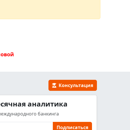
новой
Консультация
сячная аналитика
международного банкинга
Подписаться