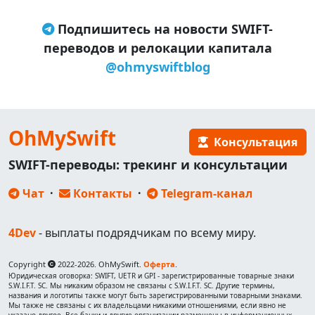
Подпишитесь на новости SWIFT-
переводов и релокации капитала
@ohmyswiftblog
OhMySwift
Консультация
SWIFT-переводы: трекинг и консультации
Чат
·
Контакты
·
Telegram-канал
4Dev
- выплаты подрядчикам по всему миру.
Copyright
2022-2026. OhMySwift.
Оферта
.
Юридическая оговорка: SWIFT, UETR и GPI - зарегистрированные товарные знаки
S.W.I.F.T. SC. Мы никаким образом не связаны с S.W.I.F.T. SC. Другие термины,
названия и логотипы также могут быть зарегистрированными товарными знаками.
Мы также не связаны с их владельцами никакими отношениями, если явно не