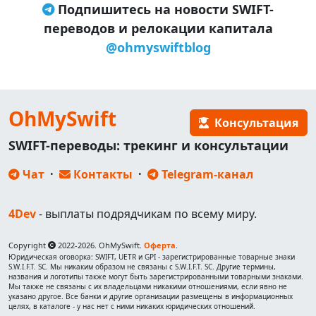
Подпишитесь на новости SWIFT-
переводов и релокации капитала
@ohmyswiftblog
OhMySwift
Консультация
SWIFT-переводы: трекинг и консультации
Чат
·
Контакты
·
Telegram-канал
4Dev
- выплаты подрядчикам по всему миру.
Copyright
2022-2026. OhMySwift.
Оферта
.
Юридическая оговорка: SWIFT, UETR и GPI - зарегистрированные товарные знаки
S.W.I.F.T. SC. Мы никаким образом не связаны с S.W.I.F.T. SC. Другие термины,
названия и логотипы также могут быть зарегистрированными товарными знаками.
Мы также не связаны с их владельцами никакими отношениями, если явно не
указано другое. Все банки и другие организации размещены в информационных
целях, в каталоге - у нас нет с ними никаких юридических отношений.