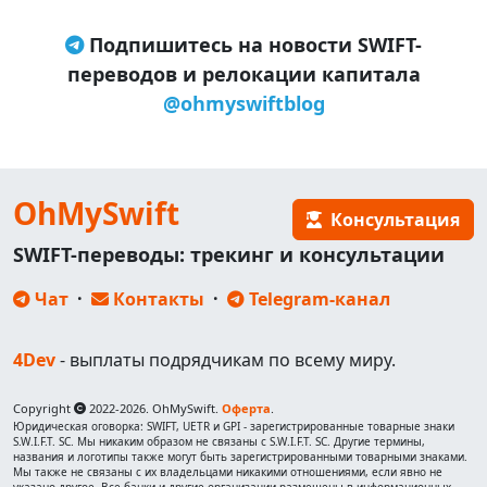
Подпишитесь на новости SWIFT-
переводов и релокации капитала
@ohmyswiftblog
OhMySwift
Консультация
SWIFT-переводы: трекинг и консультации
Чат
·
Контакты
·
Telegram-канал
4Dev
- выплаты подрядчикам по всему миру.
Copyright
2022-2026. OhMySwift.
Оферта
.
Юридическая оговорка: SWIFT, UETR и GPI - зарегистрированные товарные знаки
S.W.I.F.T. SC. Мы никаким образом не связаны с S.W.I.F.T. SC. Другие термины,
названия и логотипы также могут быть зарегистрированными товарными знаками.
Мы также не связаны с их владельцами никакими отношениями, если явно не