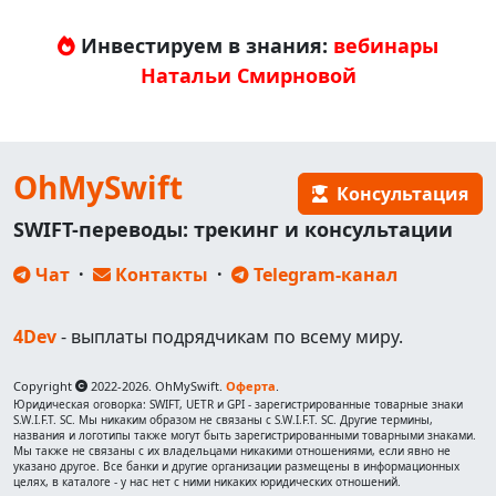
Инвестируем в знания:
вебинары
Натальи Смирновой
OhMySwift
Консультация
SWIFT-переводы: трекинг и консультации
Чат
·
Контакты
·
Telegram-канал
4Dev
- выплаты подрядчикам по всему миру.
Copyright
2022-2026. OhMySwift.
Оферта
.
Юридическая оговорка: SWIFT, UETR и GPI - зарегистрированные товарные знаки
S.W.I.F.T. SC. Мы никаким образом не связаны с S.W.I.F.T. SC. Другие термины,
названия и логотипы также могут быть зарегистрированными товарными знаками.
Мы также не связаны с их владельцами никакими отношениями, если явно не
указано другое. Все банки и другие организации размещены в информационных
целях, в каталоге - у нас нет с ними никаких юридических отношений.