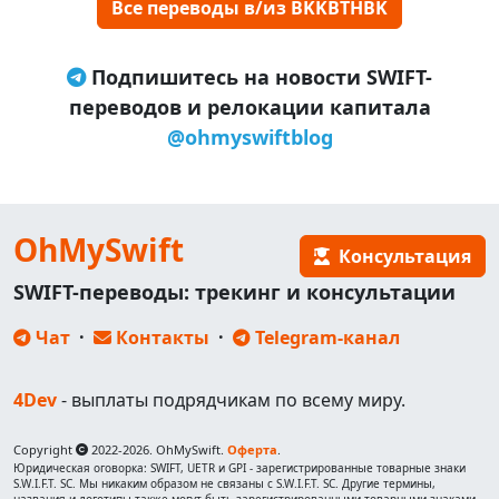
Все переводы в/из BKKBTHBK
Подпишитесь на новости SWIFT-
переводов и релокации капитала
@ohmyswiftblog
OhMySwift
Консультация
SWIFT-переводы: трекинг и консультации
Чат
·
Контакты
·
Telegram-канал
4Dev
- выплаты подрядчикам по всему миру.
Copyright
2022-2026. OhMySwift.
Оферта
.
Юридическая оговорка: SWIFT, UETR и GPI - зарегистрированные товарные знаки
S.W.I.F.T. SC. Мы никаким образом не связаны с S.W.I.F.T. SC. Другие термины,