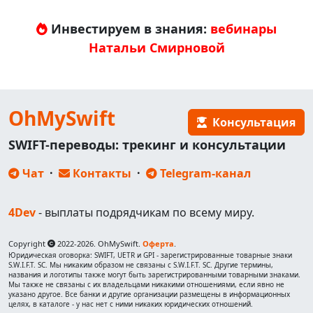
Инвестируем в знания:
вебинары
Натальи Смирновой
OhMySwift
Консультация
SWIFT-переводы: трекинг и консультации
Чат
·
Контакты
·
Telegram-канал
4Dev
- выплаты подрядчикам по всему миру.
Copyright
2022-2026. OhMySwift.
Оферта
.
Юридическая оговорка: SWIFT, UETR и GPI - зарегистрированные товарные знаки
S.W.I.F.T. SC. Мы никаким образом не связаны с S.W.I.F.T. SC. Другие термины,
названия и логотипы также могут быть зарегистрированными товарными знаками.
Мы также не связаны с их владельцами никакими отношениями, если явно не
указано другое. Все банки и другие организации размещены в информационных
целях, в каталоге - у нас нет с ними никаких юридических отношений.