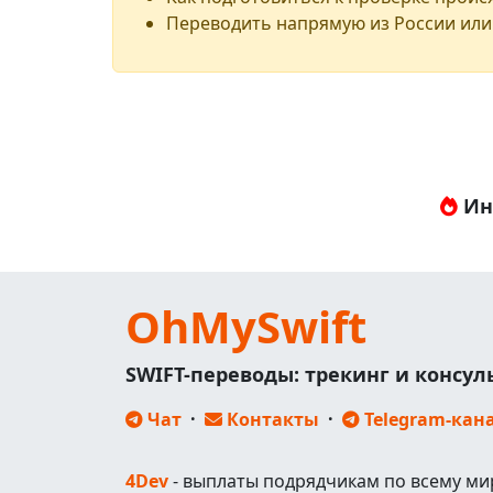
Переводить напрямую из России или
Ин
OhMySwift
SWIFT-переводы: трекинг и консу
Чат
·
Контакты
·
Telegram-кан
4Dev
- выплаты подрядчикам по всему ми