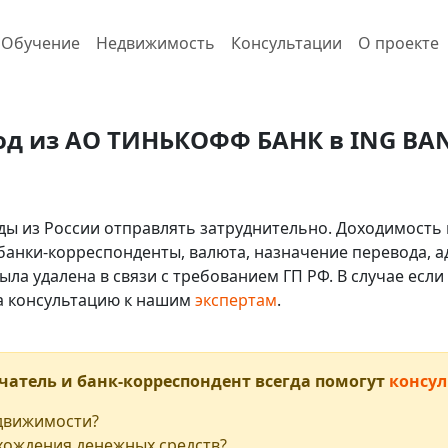
Обучение
Недвижимость
Консультации
О проекте
од из АО ТИНЬКОФФ БАНК в ING BANK
ды из России отправлять затруднительно. Доходимость 
 банки-корреспонденты, валюта, назначение перевода, ад
ыла удалена в связи с требованием ГП РФ. В случае ес
на консультацию к нашим
экспертам
.
чатель и банк-корреспондент всегда помогут
консул
едвижимости?
хождения денежных средств?