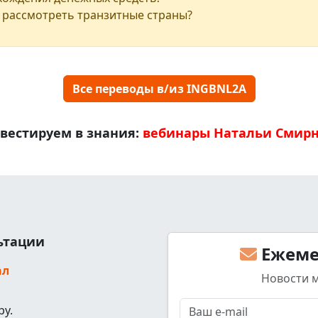
 рассмотреть транзитные страны?
Все переводы в/из INGBNL2A
вестируем в знания:
вебинары Натальи Смир
льтации
Ежеме
ал
Новости 
ру.