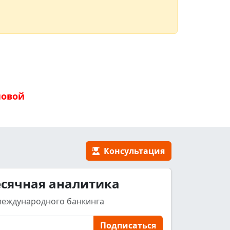
новой
Консультация
сячная аналитика
международного банкинга
Подписаться