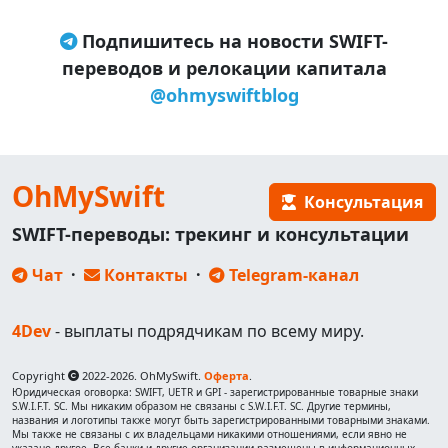
Подпишитесь на новости SWIFT-
переводов и релокации капитала
@ohmyswiftblog
OhMySwift
Консультация
SWIFT-переводы: трекинг и консультации
Чат
·
Контакты
·
Telegram-канал
4Dev
- выплаты подрядчикам по всему миру.
Copyright
2022-2026. OhMySwift.
Оферта
.
Юридическая оговорка: SWIFT, UETR и GPI - зарегистрированные товарные знаки
S.W.I.F.T. SC. Мы никаким образом не связаны с S.W.I.F.T. SC. Другие термины,
названия и логотипы также могут быть зарегистрированными товарными знаками.
Мы также не связаны с их владельцами никакими отношениями, если явно не