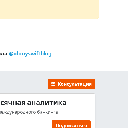
ала
@ohmyswiftblog
Консультация
сячная аналитика
международного банкинга
Подписаться