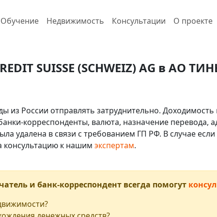
Обучение
Недвижимость
Консультации
О проекте
CREDIT SUISSE (SCHWEIZ) AG в АО ТИ
ды из России отправлять затруднительно. Доходимость 
 банки-корреспонденты, валюта, назначение перевода, ад
ыла удалена в связи с требованием ГП РФ. В случае ес
на консультацию к нашим
экспертам
.
чатель и банк-корреспондент всегда помогут
консул
едвижимости?
хождения денежных средств?