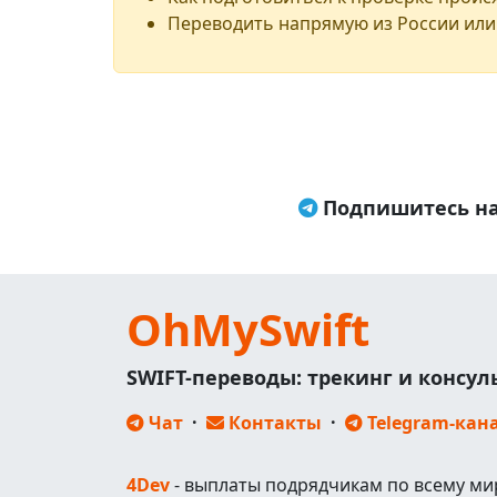
Переводить напрямую из России или
Подпишитесь на
OhMySwift
SWIFT-переводы: трекинг и консу
Чат
·
Контакты
·
Telegram-кан
4Dev
- выплаты подрядчикам по всему ми