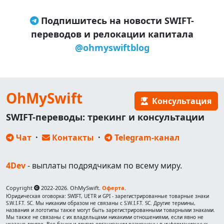
Подпишитесь на новости SWIFT-
переводов и релокации капитала
@ohmyswiftblog
OhMySwift
Консультация
SWIFT-переводы: трекинг и консультации
Чат
·
Контакты
·
Telegram-канал
4Dev
- выплаты подрядчикам по всему миру.
Copyright
2022-2026. OhMySwift.
Оферта
.
Юридическая оговорка: SWIFT, UETR и GPI - зарегистрированные товарные знаки
S.W.I.F.T. SC. Мы никаким образом не связаны с S.W.I.F.T. SC. Другие термины,
названия и логотипы также могут быть зарегистрированными товарными знаками.
Мы также не связаны с их владельцами никакими отношениями, если явно не