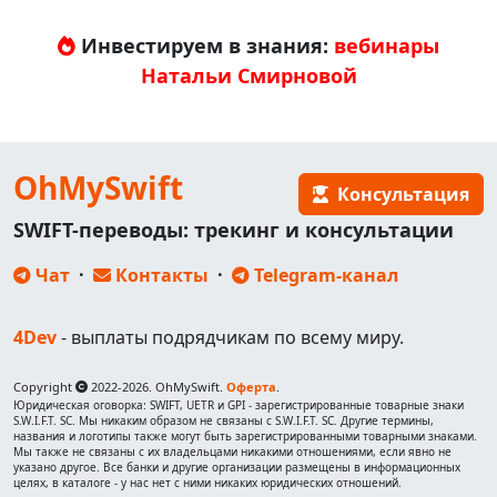
Инвестируем в знания:
вебинары
Натальи Смирновой
OhMySwift
Консультация
SWIFT-переводы: трекинг и консультации
Чат
·
Контакты
·
Telegram-канал
4Dev
- выплаты подрядчикам по всему миру.
Copyright
2022-2026. OhMySwift.
Оферта
.
Юридическая оговорка: SWIFT, UETR и GPI - зарегистрированные товарные знаки
S.W.I.F.T. SC. Мы никаким образом не связаны с S.W.I.F.T. SC. Другие термины,
названия и логотипы также могут быть зарегистрированными товарными знаками.
Мы также не связаны с их владельцами никакими отношениями, если явно не
указано другое. Все банки и другие организации размещены в информационных
целях, в каталоге - у нас нет с ними никаких юридических отношений.