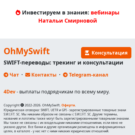
Инвестируем в знания:
вебинары
Натальи Смирновой
OhMySwift
Консультация
SWIFT-переводы: трекинг и консультации
Чат
·
Контакты
·
Telegram-канал
4Dev
- выплаты подрядчикам по всему миру.
Copyright
2022-2026. OhMySwift.
Оферта
.
Юридическая оговорка: SWIFT, UETR и GPI - зарегистрированные товарные знаки
S.W.I.F.T. SC. Мы никаким образом не связаны с S.W.I.F.T. SC. Другие термины,
названия и логотипы также могут быть зарегистрированными товарными знаками.
Мы также не связаны с их владельцами никакими отношениями, если явно не
указано другое. Все банки и другие организации размещены в информационных
целях, в каталоге - у нас нет с ними никаких юридических отношений.