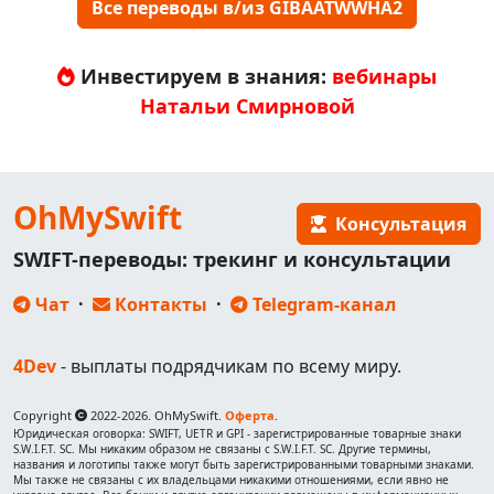
Все переводы в/из GIBAATWWHA2
Инвестируем в знания:
вебинары
Натальи Смирновой
OhMySwift
Консультация
SWIFT-переводы: трекинг и консультации
Чат
·
Контакты
·
Telegram-канал
4Dev
- выплаты подрядчикам по всему миру.
Copyright
2022-2026. OhMySwift.
Оферта
.
Юридическая оговорка: SWIFT, UETR и GPI - зарегистрированные товарные знаки
S.W.I.F.T. SC. Мы никаким образом не связаны с S.W.I.F.T. SC. Другие термины,
названия и логотипы также могут быть зарегистрированными товарными знаками.
Мы также не связаны с их владельцами никакими отношениями, если явно не