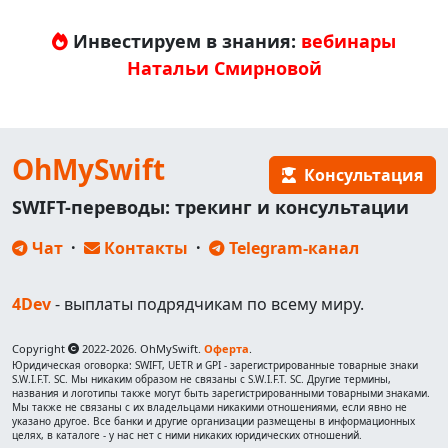
Инвестируем в знания:
вебинары
Натальи Смирновой
OhMySwift
Консультация
SWIFT-переводы: трекинг и консультации
Чат
·
Контакты
·
Telegram-канал
4Dev
- выплаты подрядчикам по всему миру.
Copyright
2022-2026. OhMySwift.
Оферта
.
Юридическая оговорка: SWIFT, UETR и GPI - зарегистрированные товарные знаки
S.W.I.F.T. SC. Мы никаким образом не связаны с S.W.I.F.T. SC. Другие термины,
названия и логотипы также могут быть зарегистрированными товарными знаками.
Мы также не связаны с их владельцами никакими отношениями, если явно не
указано другое. Все банки и другие организации размещены в информационных
целях, в каталоге - у нас нет с ними никаких юридических отношений.