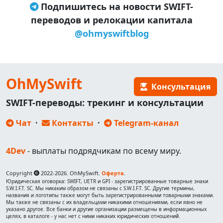
Подпишитесь на новости SWIFT-
переводов и релокации капитала
@ohmyswiftblog
OhMySwift
Консультация
SWIFT-переводы: трекинг и консультации
Чат
·
Контакты
·
Telegram-канал
4Dev
- выплаты подрядчикам по всему миру.
Copyright
2022-2026. OhMySwift.
Оферта
.
Юридическая оговорка: SWIFT, UETR и GPI - зарегистрированные товарные знаки
S.W.I.F.T. SC. Мы никаким образом не связаны с S.W.I.F.T. SC. Другие термины,
названия и логотипы также могут быть зарегистрированными товарными знаками.
Мы также не связаны с их владельцами никакими отношениями, если явно не
указано другое. Все банки и другие организации размещены в информационных
целях, в каталоге - у нас нет с ними никаких юридических отношений.