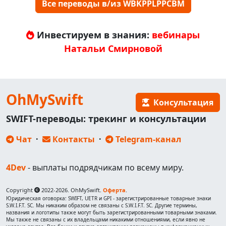
Все переводы в/из WBKPPLPPCBM
Инвестируем в знания:
вебинары
Натальи Смирновой
OhMySwift
Консультация
SWIFT-переводы: трекинг и консультации
Чат
·
Контакты
·
Telegram-канал
4Dev
- выплаты подрядчикам по всему миру.
Copyright
2022-2026. OhMySwift.
Оферта
.
Юридическая оговорка: SWIFT, UETR и GPI - зарегистрированные товарные знаки
S.W.I.F.T. SC. Мы никаким образом не связаны с S.W.I.F.T. SC. Другие термины,
названия и логотипы также могут быть зарегистрированными товарными знаками.
Мы также не связаны с их владельцами никакими отношениями, если явно не