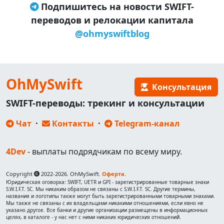
Подпишитесь на новости SWIFT-
переводов и релокации капитала
@ohmyswiftblog
OhMySwift
Консультация
SWIFT-переводы: трекинг и консультации
Чат
·
Контакты
·
Telegram-канал
4Dev
- выплаты подрядчикам по всему миру.
Copyright
2022-2026. OhMySwift.
Оферта
.
Юридическая оговорка: SWIFT, UETR и GPI - зарегистрированные товарные знаки
S.W.I.F.T. SC. Мы никаким образом не связаны с S.W.I.F.T. SC. Другие термины,
названия и логотипы также могут быть зарегистрированными товарными знаками.
Мы также не связаны с их владельцами никакими отношениями, если явно не
указано другое. Все банки и другие организации размещены в информационных
целях, в каталоге - у нас нет с ними никаких юридических отношений.