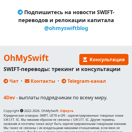
Подпишитесь на новости SWIFT-
переводов и релокации капитала
@ohmyswiftblog
OhMySwift
Консультация
SWIFT-переводы: трекинг и консультации
Чат
·
Контакты
·
Telegram-канал
4Dev
- выплаты подрядчикам по всему миру.
Copyright
2022-2026. OhMySwift.
Оферта
.
Юридическая оговорка: SWIFT, UETR и GPI - зарегистрированные товарные знаки
S.W.I.F.T. SC. Мы никаким образом не связаны с S.W.I.F.T. SC. Другие термины,
названия и логотипы также могут быть зарегистрированными товарными знаками.
Мы также не связаны с их владельцами никакими отношениями, если явно не