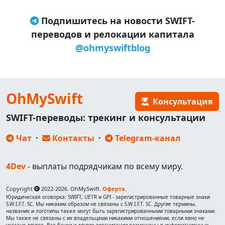
Подпишитесь на новости SWIFT-
переводов и релокации капитала
@ohmyswiftblog
OhMySwift
Консультация
SWIFT-переводы: трекинг и консультации
Чат
·
Контакты
·
Telegram-канал
4Dev
- выплаты подрядчикам по всему миру.
Copyright
2022-2026. OhMySwift.
Оферта
.
Юридическая оговорка: SWIFT, UETR и GPI - зарегистрированные товарные знаки
S.W.I.F.T. SC. Мы никаким образом не связаны с S.W.I.F.T. SC. Другие термины,
названия и логотипы также могут быть зарегистрированными товарными знаками.
Мы также не связаны с их владельцами никакими отношениями, если явно не