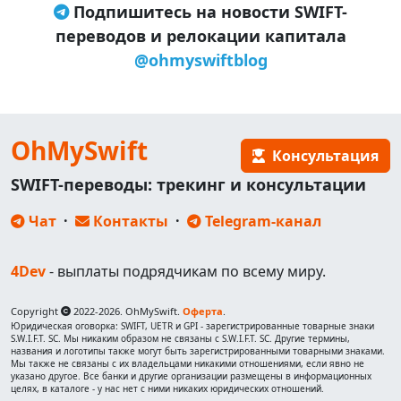
Подпишитесь на новости SWIFT-
переводов и релокации капитала
@ohmyswiftblog
OhMySwift
Консультация
SWIFT-переводы: трекинг и консультации
Чат
·
Контакты
·
Telegram-канал
4Dev
- выплаты подрядчикам по всему миру.
Copyright
2022-2026. OhMySwift.
Оферта
.
Юридическая оговорка: SWIFT, UETR и GPI - зарегистрированные товарные знаки
S.W.I.F.T. SC. Мы никаким образом не связаны с S.W.I.F.T. SC. Другие термины,
названия и логотипы также могут быть зарегистрированными товарными знаками.
Мы также не связаны с их владельцами никакими отношениями, если явно не
указано другое. Все банки и другие организации размещены в информационных
целях, в каталоге - у нас нет с ними никаких юридических отношений.