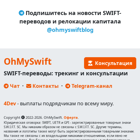
Подпишитесь на новости SWIFT-
переводов и релокации капитала
@ohmyswiftblog
OhMySwift
Консультация
SWIFT-переводы: трекинг и консультации
Чат
·
Контакты
·
Telegram-канал
4Dev
- выплаты подрядчикам по всему миру.
Copyright
2022-2026. OhMySwift.
Оферта
.
Юридическая оговорка: SWIFT, UETR и GPI - зарегистрированные товарные знаки
S.W.I.F.T. SC. Мы никаким образом не связаны с S.W.I.F.T. SC. Другие термины,
названия и логотипы также могут быть зарегистрированными товарными знаками.
Мы также не связаны с их владельцами никакими отношениями, если явно не