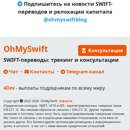
Подпишитесь на новости SWIFT-
переводов и релокации капитала
@ohmyswiftblog
OhMySwift
Консультация
SWIFT-переводы: трекинг и консультации
Чат
·
Контакты
·
Telegram-канал
4Dev
- выплаты подрядчикам по всему миру.
Copyright
2022-2026. OhMySwift.
Оферта
.
Юридическая оговорка: SWIFT, UETR и GPI - зарегистрированные товарные знаки
S.W.I.F.T. SC. Мы никаким образом не связаны с S.W.I.F.T. SC. Другие термины,
названия и логотипы также могут быть зарегистрированными товарными знаками.
Мы также не связаны с их владельцами никакими отношениями, если явно не
указано другое. Все банки и другие организации размещены в информационных
целях, в каталоге - у нас нет с ними никаких юридических отношений.