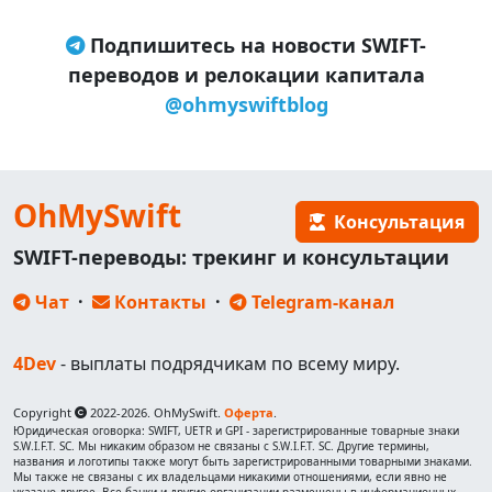
Подпишитесь на новости SWIFT-
переводов и релокации капитала
@ohmyswiftblog
OhMySwift
Консультация
SWIFT-переводы: трекинг и консультации
Чат
·
Контакты
·
Telegram-канал
4Dev
- выплаты подрядчикам по всему миру.
Copyright
2022-2026. OhMySwift.
Оферта
.
Юридическая оговорка: SWIFT, UETR и GPI - зарегистрированные товарные знаки
S.W.I.F.T. SC. Мы никаким образом не связаны с S.W.I.F.T. SC. Другие термины,
названия и логотипы также могут быть зарегистрированными товарными знаками.
Мы также не связаны с их владельцами никакими отношениями, если явно не