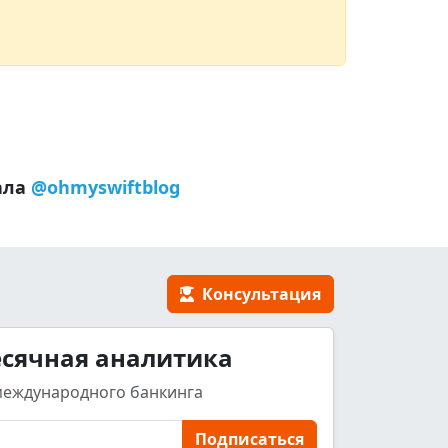
ала
@ohmyswiftblog
Консультация
сячная аналитика
международного банкинга
Подписаться