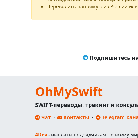
Переводить напрямую из России или
Подпишитесь на
OhMySwift
SWIFT-переводы: трекинг и консу
Чат
·
Контакты
·
Telegram-кан
4Dev
- выплаты подрядчикам по всему ми