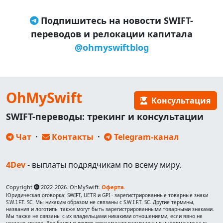
Подпишитесь на новости SWIFT-
переводов и релокации капитала
@ohmyswiftblog
OhMySwift
Консультация
SWIFT-переводы: трекинг и консультации
Чат
·
Контакты
·
Telegram-канал
4Dev
- выплаты подрядчикам по всему миру.
Copyright
2022-2026. OhMySwift.
Оферта
.
Юридическая оговорка: SWIFT, UETR и GPI - зарегистрированные товарные знаки
S.W.I.F.T. SC. Мы никаким образом не связаны с S.W.I.F.T. SC. Другие термины,
названия и логотипы также могут быть зарегистрированными товарными знаками.
Мы также не связаны с их владельцами никакими отношениями, если явно не