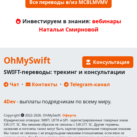
Все переводы в/из MCBLMVMV
Инвестируем в знания:
вебинары
Натальи Смирновой
OhMySwift
Консультация
SWIFT-переводы: трекинг и консультации
Чат
·
Контакты
·
Telegram-канал
4Dev
- выплаты подрядчикам по всему миру.
Copyright
2022-2026. OhMySwift.
Оферта
.
Юридическая оговорка: SWIFT, UETR и GPI - зарегистрированные товарные знаки
S.W.I.F.T. SC. Мы никаким образом не связаны с S.W.I.F.T. SC. Другие термины,
названия и логотипы также могут быть зарегистрированными товарными знаками.
Мы также не связаны с их владельцами никакими отношениями, если явно не