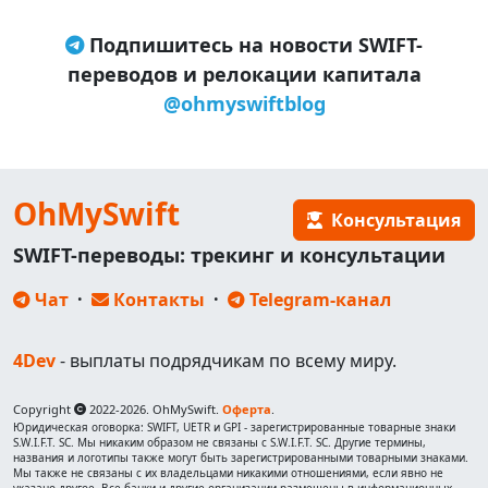
Подпишитесь на новости SWIFT-
переводов и релокации капитала
@ohmyswiftblog
OhMySwift
Консультация
SWIFT-переводы: трекинг и консультации
Чат
·
Контакты
·
Telegram-канал
4Dev
- выплаты подрядчикам по всему миру.
Copyright
2022-2026. OhMySwift.
Оферта
.
Юридическая оговорка: SWIFT, UETR и GPI - зарегистрированные товарные знаки
S.W.I.F.T. SC. Мы никаким образом не связаны с S.W.I.F.T. SC. Другие термины,
названия и логотипы также могут быть зарегистрированными товарными знаками.
Мы также не связаны с их владельцами никакими отношениями, если явно не