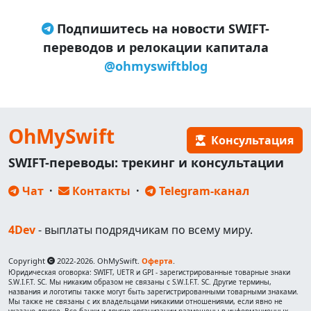
Подпишитесь на новости SWIFT-
переводов и релокации капитала
@ohmyswiftblog
OhMySwift
Консультация
SWIFT-переводы: трекинг и консультации
Чат
·
Контакты
·
Telegram-канал
4Dev
- выплаты подрядчикам по всему миру.
Copyright
2022-2026. OhMySwift.
Оферта
.
Юридическая оговорка: SWIFT, UETR и GPI - зарегистрированные товарные знаки
S.W.I.F.T. SC. Мы никаким образом не связаны с S.W.I.F.T. SC. Другие термины,
названия и логотипы также могут быть зарегистрированными товарными знаками.
Мы также не связаны с их владельцами никакими отношениями, если явно не