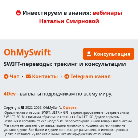
Инвестируем в знания:
вебинары
Натальи Смирновой
OhMySwift
Консультация
SWIFT-переводы: трекинг и консультации
Чат
·
Контакты
·
Telegram-канал
4Dev
- выплаты подрядчикам по всему миру.
Copyright
2022-2026. OhMySwift.
Оферта
.
Юридическая оговорка: SWIFT, UETR и GPI - зарегистрированные товарные знаки
S.W.I.F.T. SC. Мы никаким образом не связаны с S.W.I.F.T. SC. Другие термины,
названия и логотипы также могут быть зарегистрированными товарными знаками.
Мы также не связаны с их владельцами никакими отношениями, если явно не
указано другое. Все банки и другие организации размещены в информационных
целях, в каталоге - у нас нет с ними никаких юридических отношений.