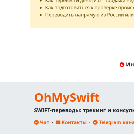
Как перевести деньги от продажи н
Как подготовиться к проверке проис
Переводить напрямую из России или
Ин
OhMySwift
SWIFT-переводы: трекинг и консу
Чат
·
Контакты
·
Telegram-кан