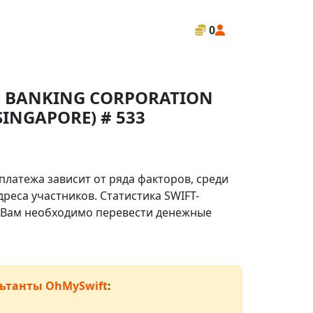
0
E BANKING CORPORATION
SINGAPORE) # 533
платежа зависит от ряда факторов, среди
реса участников. Статистика SWIFT-
ли Вам необходимо перевести денежные
ьтанты OhMySwift
: