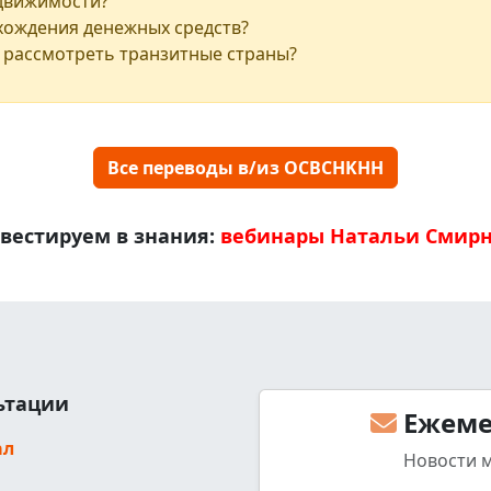
едвижимости?
хождения денежных средств?
 рассмотреть транзитные страны?
Все переводы в/из OCBCHKHH
вестируем в знания:
вебинары Натальи Смир
льтации
Ежеме
ал
Новости 