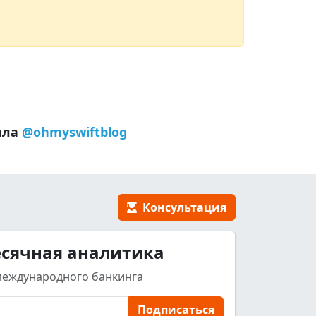
ала
@ohmyswiftblog
Консультация
сячная аналитика
международного банкинга
Подписаться