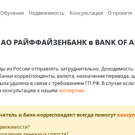
Обучение
Недвижимость
Консультации
О проекте
з АО РАЙФФАЙЗЕНБАНК в BANK OF AME
ды из России отправлять затруднительно. Доходимость 
 банки-корреспонденты, валюта, назначение перевода, ад
ыла удалена в связи с требованием ГП РФ. В случае ес
на консультацию к нашим
экспертам
.
чатель и банк-корреспондент всегда помогут
консул
едвижимости?
хождения денежных средств?