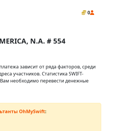
0
RICA, N.A. # 554
платежа зависит от ряда факторов, среди
реса участников. Статистика SWIFT-
ли Вам необходимо перевести денежные
ьтанты OhMySwift
: