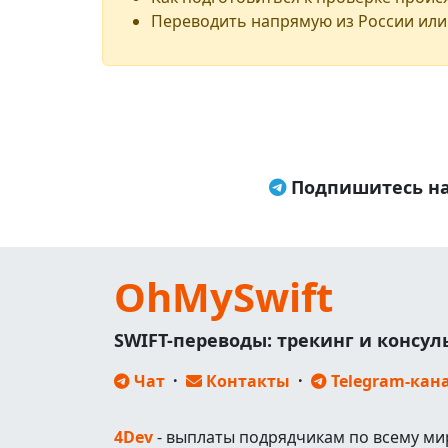
Переводить напрямую из России или
Подпишитесь на
OhMySwift
SWIFT-переводы: трекинг и консу
Чат
·
Контакты
·
Telegram-кан
4Dev
- выплаты подрядчикам по всему ми